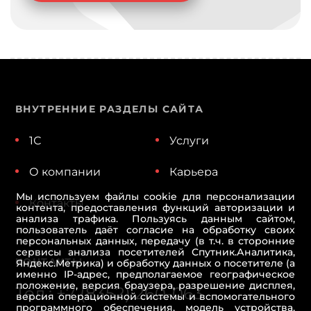
ВНУТРЕННИЕ РАЗДЕЛЫ САЙТА
1С
Услуги
О компании
Карьера
Мы используем файлы cookie для персонализации
Контакты
контента, предоставления функций авторизации и
анализа трафика. Пользуясь данным сайтом,
пользователь даёт согласие на обработку своих
персональных данных, передачу (в т.ч. в сторонние
сервисы анализа посетителей Спутник.Аналитика,
КОНТАКТЫ
Яндекс.Метрика) и обработку данных о посетителе (а
именно IP-адрес, предполагаемое географическое
положение, версия браузера, разрешение дисплея,
Тел.: +7 (8352) 260-063
версия операционной системы и вспомогательного
программного обеспечения, модель устройства,